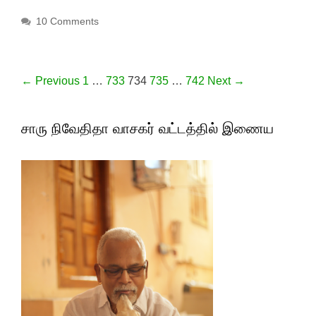
10 Comments
Post navigation
← Previous
1
…
733
734
735
…
742
Next →
சாரு நிவேதிதா வாசகர் வட்டத்தில் இணைய