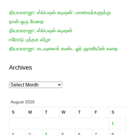
தியாகராஜா: ஸ்பெஷல் எடிஷன்: மாணவர்களுக்கு
நான் ஒரு மேதை
தியாகராஜா: ஸ்பெஷல் எடிஷன்
ஈரோடு புத்தக விழா
தியாகராஜா: கடவுளைக் கண்ட ஓர் ஞானியின் கதை
Archives
Archives
August 2026
S
M
T
W
T
F
S
1
2
3
4
5
6
7
8