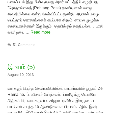
புகைப்படம் இது. பின்வருவது அவர் வட்டத்தில் எழுதியது…
”ரொதாங்கைத் (Rohtang Pass) தாண்டினால் மழை
அவதியில்லை என்று கேள்விப்பட்டதுண்டு. ஆனால் மழை
பெய்தால் ரொதாங்கைக் கடப்பதே சிரமம். சாலை முழுக்க
சகதியாகத்தான் இருக்கும். தெறிக்கும் சகதியல்ல… பாதி
வண்டியை …
Read more
51 Comments
இமயம் (5)
August 10, 2013
எனக்குப் பிடித்த தென்னமெரிக்கப் பாடகர்களில் ஒருவர் Ze
Ramalho. ப்ரஸீலைச் சேர்ந்தவர். ப்ரஸீலுக்கு வெளியே
அதிகம் பிரபலமாகதவர் எனினும் ப்ரஸீலில் இவருடைய
பாடல்கள் கடந்த 45 ஆண்டுகளாக பிரபலம். ஆம். இவர்
வயது 64. இப்போதும் இவர் 45 ஆண்டுகளுக்கு முன்பு எந்த