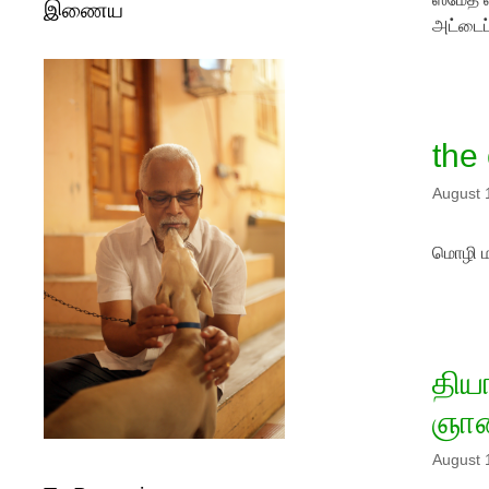
இணைய
அட்டை
the
August 
மொழி ம
திய
ஞான
August 