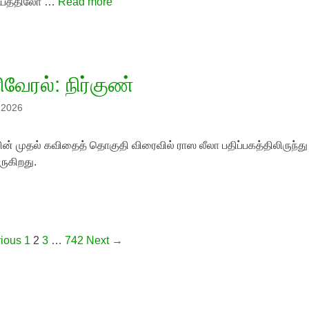
ியத்திலோ …
Read more
வேரல்: நிர்குண்
, 2026
ின் முதல் கவிதைத் தொகுதி விரைவில் ராஸ லீலா பதிப்பகத்திலிருந்து
ுகிறது.
vigation
ious
1
2
3
…
742
Next →