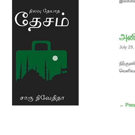
இலக்க
அனி
July 29
நிர்குண
வெளிவர
Post na
← Prev