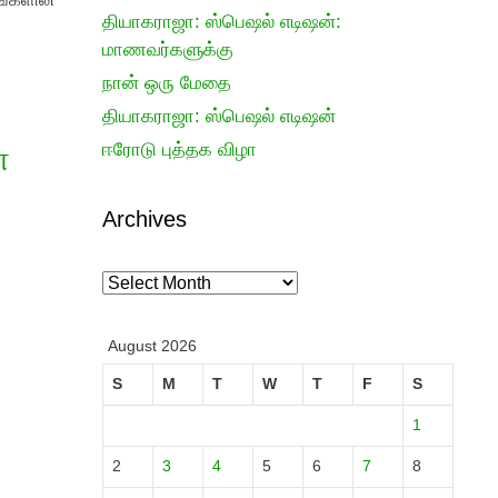
தியாகராஜா: ஸ்பெஷல் எடிஷன்:
மாணவர்களுக்கு
நான் ஒரு மேதை
தியாகராஜா: ஸ்பெஷல் எடிஷன்
ஈரோடு புத்தக விழா
்
Archives
Archives
August 2026
S
M
T
W
T
F
S
1
2
3
4
5
6
7
8