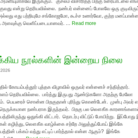
ும் அமளியுமாகவே இருக்கும். குசலம் விசாரித்த பிறகு உரையாடலை எங்க
ுவது என்று தெரியவில்லை. நண்பர் என்னைப் போலவே ஒரு குடிவிரும்ப
அல்லது எது பற்றியுமே சங்கோஜமோ, கூச்ச உணர்வோ, குற்ற மனப்பான்ம
 அளவுக்கு வெளிப்படையானவர். …
Read more
்கிய நூல்களின் இன்றைய நிலை
, 2026
்தில் கோயம்பத்தூர் புத்தக விழாவில் ஒருவர் என்னைச் சந்தித்தார்.
ம் தெரியவில்லை. பார்த்து இருபது ஆண்டுகளோ அதற்கு மேலோ
ும். பெயரைச் சொன்ன பிறகுதான் புரிந்து கொண்டேன். முன்பு அவர் 
் நெருக்கமான நண்பராக இருந்தவர். பிறகு பல லௌகீக காரணங்களால
த்திலிருந்து ஒதுங்கி விட்டார். தொடர்பு விட்டுப் போயிற்று. இப்போது
ள் கழித்து, லௌகீக வாழ்க்கை சற்றே அலுத்துப்போய் இங்கே
த்தின் பக்கம் வந்து எட்டிப் பார்த்தால் என்ன ஆகும்? இங்கே