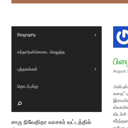
Biography
சந்தா/நன்கொடை செலுத்த
பிழை
புத்தகங்கள்
August 
தொடர்புக்கு
அன்புள
கதை” பு
இராமபிர
Search
ஸ்வாமிக
விடச்ச
கீர்த்த
சாரு நிவேதிதா வாசகர் வட்டத்தில்
ஸமேத ஸ்