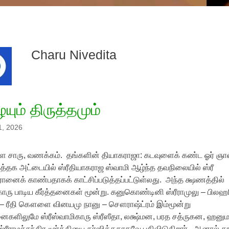
Charu Nivedita
யும் திருத்தமும்
1, 2026
்ள சாரு, வணக்கம். தங்களின் தியாகராஜா: கடவுளைக் கண்ட ஓர் ஞா
த்தக அட்டையில் ஸ்ரீதியாகராஜ ஸ்வாமி ஆழ்ந்த தவநிலையில் ஸ்ரீ
ானைக் காண்பதாகக் காட்சிப்படுத்தப்பட்டுள்லது. அந்த க்ஷணத்தில்
ாரு பாடிய கீர்த்தனைகள் மூன்று. கனுகொண்டினி ஸ்ரீராமுலு – பிலஹ
ி – ரீதி கௌளை வினயமு நானு – சௌராஷ்ட்ரம் இம்மூன்று
னைகளிலுமே ஸ்ரீஸ்வாமிகாரு ஸ்ரீஸீதா, லக்ஷ்மன, பரத சத்ருகன, ஹனு
ரீராமச்சந்திர மூர்த்தியை தர்ஸித்ததாகவே பதிவிடுகிறார். ஆனால் த