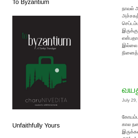
To Byzantium
நாவல் அ
அச்சகத
செப்டம்
இருக்கு
என்பதா
இல்லை.
நினைத்
வயத
July 29
கோயம்பத
கால நண்
Unfaithfully Yours
இருக்கல