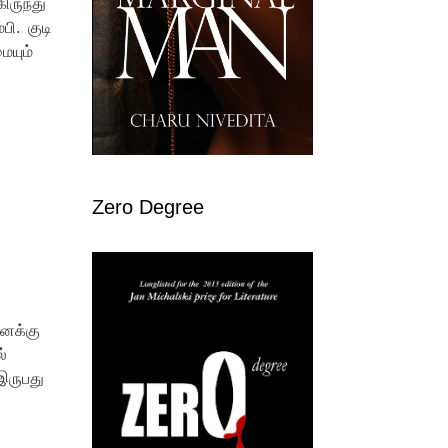
ிருந்து
ி. குடி
ையும்
Zero Degree
எனக்கு
்
 இருபது