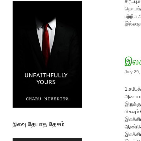
சிரிப்ப
தொடங்க
பற்றிய 
இல்லாத
இலக
July 29
1.சமீபத
அடையாள
இருக்க
மிகவும
இலக்கிய
நிலவு தேயாத தேசம்
ஆண்டுக
இலக்கிய