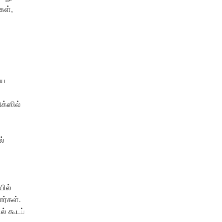
கள்,
ிய
க்ஸில்
ல்
ில்
ார்கள்.
் கூடப்