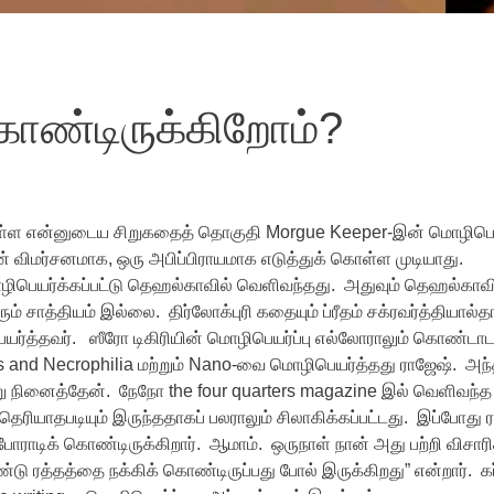
கொண்டிருக்கிறோம்?
ுள்ள என்னுடைய சிறுகதைத் தொகுதி Morgue Keeper-இன் மொழிபெயர
ன் விமர்சனமாக, ஒரு அபிப்பிராயமாக எடுத்துக் கொள்ள முடியாது.
ொழிபெயர்க்கப்பட்டு தெஹல்காவில் வெளிவந்தது. அதுவும் தெஹல்காவ
் சாத்தியம் இல்லை. திர்லோக்புரி கதையும் ப்ரீதம் சக்ரவர்த்தியால்த
யர்த்தவர். ஸீரோ டிகிரியின் மொழிபெயர்ப்பு எல்லோராலும் கொண்டாட
rs and Necrophilia மற்றும் Nano-வை மொழிபெயர்த்தது ராஜேஷ். அந
ு நினைத்தேன். நேநோ the four quarters magazine இல் வெளிவந்
தெரியாதபடியும் இருந்ததாகப் பலராலும் சிலாகிக்கப்பட்டது. இப்போது 
ாடிக் கொண்டிருக்கிறார். ஆமாம். ஒருநாள் நான் அது பற்றி விசாரி
ொண்டு ரத்தத்தை நக்கிக் கொண்டிருப்பது போல் இருக்கிறது” என்றார். 