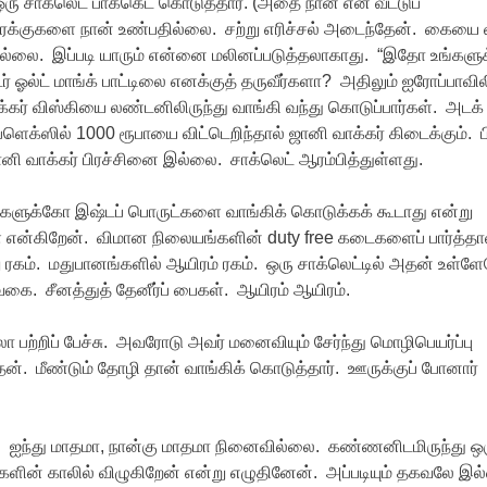
 சாக்லெட் பாக்கெட் கொடுத்தார். (அதை நான் என் வீட்டுப்
க்குகளை நான் உண்பதில்லை. சற்று எரிச்சல் அடைந்தேன். கையை வ
 இல்லை. இப்படி யாரும் என்னை மலினப்படுத்தலாகாது. “இதோ உங்களு
் ஓல்ட் மாங்க் பாட்டிலை எனக்குத் தருவீர்களா? அதிலும் ஐரோப்பாவில
க்கர் விஸ்கியை லண்டனிலிருந்து வாங்கி வந்து கொடுப்பார்கள். அடக்
ெக்ஸில் 1000 ரூபாயை விட்டெறிந்தால் ஜானி வாக்கர் கிடைக்கும். ப
னி வாக்கர் பிரச்சினை இல்லை. சாக்லெட் ஆரம்பித்துள்ளது.
ர்களுக்கோ இஷ்டப் பொருட்களை வாங்கிக் கொடுக்கக் கூடாது என்று
் என்கிறேன். விமான நிலையங்களின் duty free கடைகளைப் பார்த்தா
ரகம். மதுபானங்களில் ஆயிரம் ரகம். ஒரு சாக்லெட்டில் அதன் உள்ள
கை. சீனத்துத் தேனீர்ப் பைகள். ஆயிரம் ஆயிரம்.
 பற்றிப் பேச்சு. அவரோடு அவர் மனைவியும் சேர்ந்து மொழிபெயர்ப்பு
். மீண்டும் தோழி தான் வாங்கிக் கொடுத்தார். ஊருக்குப் போனார்
. ஐந்து மாதமா, நான்கு மாதமா நினைவில்லை. கண்ணனிடமிருந்து ஒ
ளின் காலில் விழுகிறேன் என்று எழுதினேன். அப்படியும் தகவலே இ