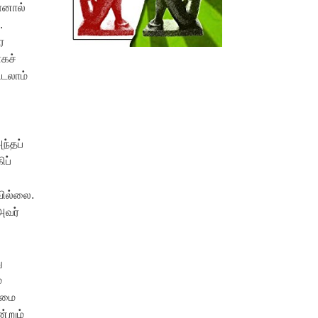
ோனால்
ல.
ை
ாகச்
ிடலாம்
்
ந்தப்
ிப்
வில்லை.
அவர்
ு
்
ண்மை
்றும்