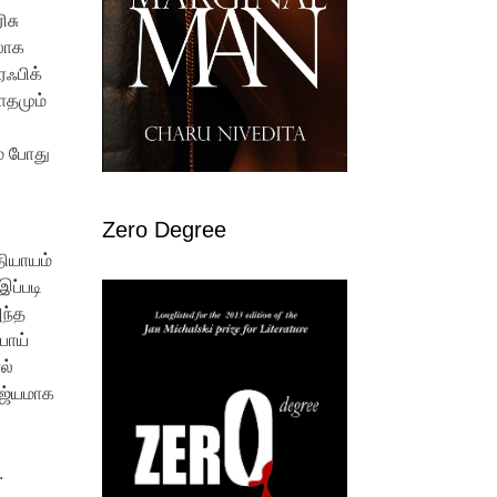
ிசு
வலாக
ரஃபிக்
ாதமும்
ம் போது
Zero Degree
தியாயம்
இப்படி
அந்த
போய்
ல்
ூஜ்யமாக
.