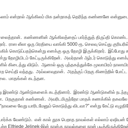
க்கலாம் என்றால் ஆங்கிலம் மிக நன்றாகத் தெரிந்த கண்ணனே என்னுட
த்தான். கண்ணனின் ஆங்கிலத்தைப் பார்த்துத் திருப்தி கொண்ட 
ார். ராஸ லீலா ஒரு பிரதியை வாங்கி 5000 ரூ. செலவு செய்து குரியரில
ாங்கிக் கொடுப்பதற்கென்று எனக்கு ஒரு தோழி இருக்கிறார். இப்போது 
என்று தோழியிடம் கேட்டிருக்கிறேன். அவர்தான் ஆர்டர் கொடுத்து எனக்
களில் கிடைத்து விடும். ஆனால் ஒரு புத்தகத்துக்கே மூவாயிரம் நாலாயி
ற செய்தி வந்தது. அவ்வளவுதான். அதற்குப் பிறகு கிணற்றில் போட்ட
்லை. மாதங்கள் கடந்தன.
று இரண்டு ஆண்டுகளைக் கடத்தினார். இரண்டு ஆண்டுகளில் நடந்த
்தன. பிறகுதான் கண்ணன். அவரிடமிருந்தோ மாதக் கணக்கில் தகவலே
் “நாவலை வேறு யாரிடமேனும் கொடுத்து விடவா?” என்று கேட்டு எழுதி
ார்க்க வேண்டும். என் கால் தூசு பெறாத நாவல்கள் எல்லாம் ஏஷியன் 
ற்ற Elfriede Jelinek-இன் நான்கு நாவல்களை நான் படித்திருக்கிறேன