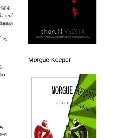
ீசிக்
க்காகக்
ிருந்து
ிறகு
Morgue Keeper
ல்
ேயே
ரு
ல்லை.