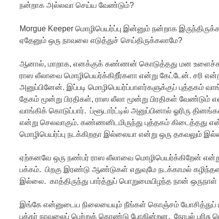
நன்றாக அல்லவா செய்ய வேண்டும்?
Morgue Keeper மொழிபெயர்ப்பு இன்னும் நன்றாக இருந்திரு
ஏதேனும் ஒரு நாவலை எடுத்துச் செய்திருக்கலாமே?
ஆனால், மாறாக, எனக்குக் கண்ணன் கொடுத்தது மன உளைச்சலை
ராஸ லீலாவை மொழிபெயர்க்கிறீர்களா என்று கேட்டேன். சரி என்ற
அனுப்பினேன். இப்படி மொழிபெயர்ப்பாளர்களுக்குப் புத்தகம் வ
தேகம் மூன்று பிரதிகள், ராஸ லீலா மூன்று பிரதிகள் வேண்டும் 
வாங்கிக் கொடுப்பார். ப்ளூடார்ட்டில் அனுப்பினால் ஓரிரு தினங்
என்று செலவாகும். கண்ணனிடமிருந்து புத்தகம் கிடைத்தது என்
மொழிபெயர்ப்பு நடக்கிறதா இல்லையா என்று ஒரு தகவலும் இல
ஏற்கனவே ஒரு நண்பர் ராஸ லீலாவை மொழிபெயர்க்கிறேன் என்
பக்கம். பிறகு இரண்டு ஆண்டுகள் எதுவுமே நடக்காமல் கழிந
இல்லை. காத்திருந்து பார்த்துப் பொறுமையிழந்த நான் ஒருநாள
இங்கே என்னுடைய நிலையையும் நீங்கள் கொஞ்சம் யோசித்துப் ப
புக்கர் நாவலைப் பெற்றுக் கொண்டு போகின்றன. நோபல் பரிசு பெ