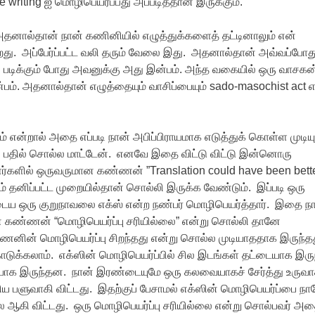
 writing ஐ மொழிபெயர்ப்பது அப்படித்தான் இருக்கும்.
ால்தான் நான் கணினியில் எழுத்துக்களைத் தட்டினாலும் என்
றது. அப்பேர்ப்பட்ட வலி தரும் வேலை இது. அதனால்தான் அவ்வப்போத
 படிக்கும் போது அவனுக்கு அது இன்பம். அந்த வகையில் ஒரு வாசகன
்பம். அதனால்தான் எழுத்தையும் வாசிப்பையும் sado-masochist act எ
 என்றால் அதை எப்படி நான் அபிப்பிராயமாக எடுத்துக் கொள்ள முடியு
 பதில் சொல்ல மாட்டேன். எனவே இதை விட்டு விட்டு இன்னொரு
ர்களில் ஒருவருமான கண்ணன் ”Translation could have been bette
ம் தனிப்பட்ட முறையில்தான் சொல்லி இருக்க வேண்டும். இப்படி ஒரு
டைய ஒரு குறுநாவலை எக்ஸ் என்ற நண்பர் மொழிபெயர்த்தார். இதை ந
 கண்ணன் “மொழிபெயர்ப்பு சரியில்லை” என்று சொல்லி தானே
ணனின் மொழிபெயர்ப்பு சிறந்தது என்று சொல்ல முடியாததாக இருந்த
டுக்கலாம். எக்ஸின் மொழிபெயர்ப்பில் சில இடங்கள் தட்டையாக இரு
யாக இருந்தன. நான் இரண்டையுமே ஒரு கலவையாகச் சேர்த்து உருவா
ிய பளுவாகி விட்டது. இதற்குப் பேசாமல் எக்ஸின் மொழிபெயர்ப்பை நான
ை ஆகி விட்டது. ஒரு மொழிபெயர்ப்பு சரியில்லை என்று சொல்பவர் அ