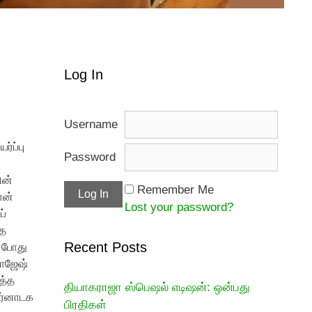
Log In
Username
்ப்பு
Password
ின்
Remember Me
ான்
Lost your password?
ப்
்த
Recent Posts
த போது
ராஜேஷ்
த்த
தியாகராஜா ஸ்பெஷல் எடிஷன்: ஒன்பது
கர்னாடக
பிரதிகள்