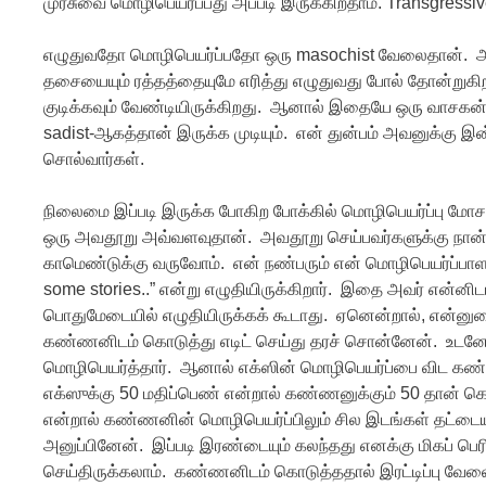
முரசுவை மொழிபெயர்ப்பது அப்படி இருக்கிறதாம். Transgressive
எழுதுவதோ மொழிபெயர்ப்பதோ ஒரு masochist வேலைதான். அதன
தசையையும் ரத்தத்தையுமே எரித்து எழுதுவது போல் தோன்றுகி
குடிக்கவும் வேண்டியிருக்கிறது. ஆனால் இதையே ஒரு வாசகன்
sadist-ஆகத்தான் இருக்க முடியும். என் துன்பம் அவனுக்கு இன
சொல்வார்கள்.
நிலைமை இப்படி இருக்க போகிற போக்கில் மொழிபெயர்ப்பு மோசம்
ஒரு அவதூறு அவ்வளவுதான். அவதூறு செய்பவர்களுக்கு நான்
காமெண்டுக்கு வருவோம். என் நண்பரும் என் மொழிபெயர்ப்பாள
some stories..” என்று எழுதியிருக்கிறார். இதை அவர் என்னிட
பொதுமேடையில் எழுதியிருக்கக் கூடாது. ஏனென்றால், என்னு
கண்ணனிடம் கொடுத்து எடிட் செய்து தரச் சொன்னேன். உடனே
மொழிபெயர்த்தார். ஆனால் எக்ஸின் மொழிபெயர்ப்பை விட கண்
எக்ஸுக்கு 50 மதிப்பெண் என்றால் கண்ணனுக்கும் 50 தான் கொ
என்றால் கண்ணனின் மொழிபெயர்ப்பிலும் சில இடங்கள் தட்டை
அனுப்பினேன். இப்படி இரண்டையும் கலந்தது எனக்கு மிகப் பெர
செய்திருக்கலாம். கண்ணனிடம் கொடுத்ததால் இரட்டிப்பு வேல