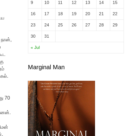
9
10
11
12
13
14
15
16
17
18
19
20
21
22
ைய
23
24
25
26
27
28
29
30
31
நான்,
்
« Jul
கூட
கு
Marginal Man
ரம்
 கல்.
து 70
னேன்.
மேன்
்.