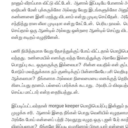
நானும் வீராப்பாக விட்டு விட்டேன். ஆனால் இப்படியே போனா
ஏஷியன் மேன் புக்கருக்கோ அல்லது வேறு இடங்களுக்கோ அனுப
கண்ணனை இனி மறந்து விடலாம் என்று முடிவு செய்தேன். அதே ந
சந்தித்து ராஸ லீலா முடியுமா என்று கேட்டேன். பெரிய நாவல்
செய்தால் ஒரு ஆண்டில் அல்லது ஒன்றரை ஆண்டில் செய்து விடல
என்று கடிதம் எழுதினேன்.
பணி நிமித்தமாக வேறு தேசத்துக்குப் போய் விட்டதால் மொழிபெயர்
வந்தது. உண்மையில் எனக்கு வந்த கோபத்துக்கு அளவே இல்
பொறுப்பு கூட ஒருவருக்கு இல்லையா? சின்ன வயதில் என் குப்பத்
போடும் மலத்துக்காக நம் குண்டிக்குப் பின்னாலேயே பசி வெறி
ஆக்கலாமா? நீங்களாக அல்லவா நிலைமையை எனக்குத் தெரிவ
கிடைப்பது தானம். பல்லைப் பார்க்கக் கூடாது. அவரிடம் விஷய
செய்ய மாட்டார் என்ற தைரியத்துடன்.
இப்படிப்பட்டவர்தான் morgue keeper மொழிபெயர்ப்பு இன்னும்
முழுக்க சரி. ஆனால் இதை நீங்கள் பொது வெளியில் எழுதலாமா? 
அங்கே போய் என்னைப் பற்றி அவதூறு எழுத ஒரு டஜன் பேர் காத்த
விளம்பலாமா? நீங்களே இப்படி எழுதினால் பிறகு யார் என்னை 