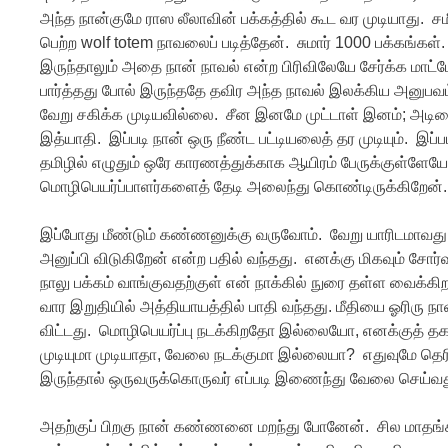
அந்த நான்குமே ராஸ லீலாவின் பக்கத்தில் கூட வர முடியாது. சமீப
பெற்ற wolf totem நாவலைப் படித்தேன். சுமார் 1000 பக்கங்கள
இருந்தாலும் அதை நான் நாவல் என்ற பிரிவிலேயே சேர்க்க மாட்
பார்த்தது போல் இருந்ததே தவிர அந்த நாவல் இலக்கிய அனுப
வேறு சகிக்க முடியவில்லை. சீன இனமே முட்டாள் இனம்; அட
இத்யாதி. இப்படி நான் ஒரு நீண்ட பட்டியலைத் தர முடியும். இப
தமிழில் எழுதும் ஒரே காரணத்துக்காக ஆயிரம் பேருக்குள்ள
மொழிபெயர்ப்பாளர்களைத் தேடி அலைந்து கொண்டிருக்கிறேன்.
இப்போது மீண்டும் கண்ணனுக்கு வருவோம். வேறு யாரிடமாவது க
அனுப்பி விடுகிறேன் என்ற பதில் வந்தது. எனக்கு மிகவும் சோர்
நாலு பக்கம் வாங்குவதற்குள் என் நாக்கில் நுரை தள்ள வைக்கிற
வார இறுதியில் அத்தியாயத்தில் பாதி வந்தது. மீதியை ஓரிரு நா
விட்டது. மொழிபெயர்ப்பு நடக்கிறதோ இல்லையோ, எனக்குத் த
முடியுமா முடியாதா, வேலை நடக்குமா இல்லையா? எதுவுமே தெரிய
இருந்தால் ஒருவருக்கொருவர் எப்படி இணைந்து வேலை செய்வ
அதற்குப் பிறகு நான் கண்ணனை மறந்து போனேன். சில மாதங்க