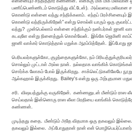
என்னையும் சந்தித்தார் கண்ணன். எனக்கு மிக மிக மலிவான ஒரு
பணிப்பெண்ணிடம் கொடுத்து விட்டேன்). அவ்வளவு மலிவான சர
கொண்டு என்னை வந்து சந்திக்கலாம். எந்தப் பிரச்சினையும்
கொண்டு வந்திருக்கிறேன்” என்று சொல்லி யாரும் ஒரு குவார்ட்டர
வந்து? முன்பெல்லாம் என்னை சந்திக்கும் நண்பர்கள் ஜானி வா
கடவுளே என்று நினைத்துக் கொள்வேன். இங்கே ஜெமினி காம்ப்ள
ஜானி வாக்கர் கொடுத்தால் மறுக்க ஆரம்பித்தேன். இப்போது ஜா
பெரியவர்களுக்கோ, குழந்தைகளுக்கோ, நம் பிரியத்துக்குரியவ
சொல்லும் முட்டாள் அல்ல நான். நல்லதாக வாங்கிக் கொடுங்கள
சொர்க்க லோகம் போல் இருக்கிறது. சாக்லெட்டுகளிலேயே நூறு 
ஆல்கஹால் இருக்கிறது. Bailey’s என்று ஒரு அற்புதமான மதுவ
சரி. விஷயத்துக்கு வருகிறேன். கண்ணனுடன் மீண்டும் ராஸ லீலா
செய்வதால் இன்னொரு ராஸ லீலா பிரதியை வாங்கிக் கொடுத்தேன
கண்ணன்.
முடிந்தது கதை. மீண்டும் அதே விதமாக ஒரு தகவலும் இல்லை
தகவலும் இல்லை. அப்போதுதான் நான் என் மொழிபெயர்ப்பாளர்க