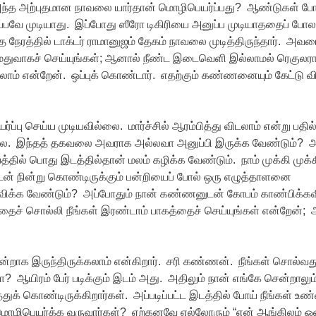
ல் அந்த அற்புதமான நாவலை யார்தான் மொழிபெயர்ப்பது? ஆண்டுகள் ப
்பவே முடியாது. இப்போது ஸீரோ டிகிரியை அனுப்ப முடியாததைப் போ
ேரத்தில் டாக்டர் ராமானுஜம் தேகம் நாவலை முடித்திருந்தார். அவர
. மெதுவாகச் செய்யுங்கள்; ஆனால் நீண்ட இடைவெளி இல்லாமல் ரெகுலர
ாம் என்றேன். ஒப்புக் கொண்டார். எதற்கும் கண்ணனையும் கேட்டு வ
ப்பு செய்ய முடியவில்லை. மார்ச்சில் ஆரம்பித்து விடலாம் என்று பதில
லை. இந்தத் தகவலை அவராக அல்லவா அனுப்பி இருக்க வேண்டும்? அ
தில் பொது இடத்தில்தான் மலம் கழிக்க வேண்டும். நாம் முக்கி முக்க
யுடன் நின்று கொண்டிருக்கும் பன்றியைப் போல் ஒரு எழுத்தாளனை
ிக்க வேண்டும்? அப்போதும் நான் கண்ணனுடன் கோபம் காண்பிக்க
த்தைச் சொல்லி நீங்கள் இரண்டாம் பாகத்தைச் செய்யுங்கள் என்றேன்; 
 நன்றாக இருந்திருக்கலாம் என்கிறார். சரி கண்ணன். நீங்கள் சொல்வத
ஆயிரம் பேர் படிக்கும் இடம் அது. அதிலும் நான் எங்கே சென்றாலும
ுக் கொண்டிருக்கிறார்கள். அப்படிப்பட்ட இடத்தில் போய் நீங்கள் உ
மொழிபெயர்க்க வருவார்கள்? ஏற்கனவே எல்லோரும் “என் ஆங்கிலம் ஒன