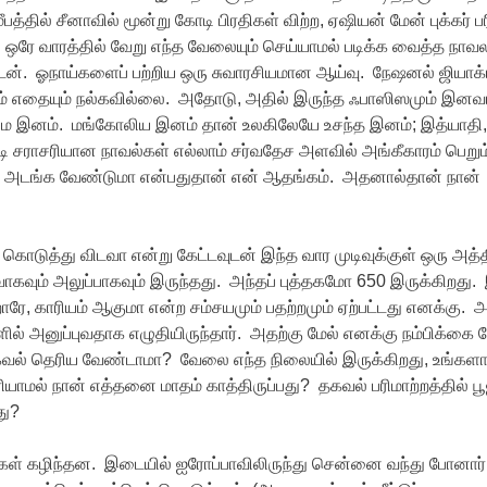
த்தில் சீனாவில் மூன்று கோடி பிரதிகள் விற்ற, ஏஷியன் மேன் புக்கர் பர
். ஒரே வாரத்தில் வேறு எந்த வேலையும் செய்யாமல் படிக்க வைத்த நா
டேன். ஓநாய்களைப் பற்றிய ஒரு சுவாரசியமான ஆய்வு. நேஷனல் ஜியாக்
வம் எதையும் நல்கவில்லை. அதோடு, அதில் இருந்த ஃபாஸிஸமும் இனவ
ிமை இனம். மங்கோலிய இனம் தான் உலகிலேயே உசந்த இனம்; இத்யாதி,
்படி சராசரியான நாவல்கள் எல்லாம் சர்வதேச அளவில் அங்கீகாரம் பெறு
ேயே அடங்க வேண்டுமா என்பதுதான் என் ஆதங்கம். அதனால்தான் நான்
ொடுத்து விடவா என்று கேட்டவுடன் இந்த வார முடிவுக்குள் ஒரு அத்
வாகவும் அலுப்பாகவும் இருந்தது. அந்தப் புத்தகமோ 650 இருக்கிறது. 
ாரே, காரியம் ஆகுமா என்ற சம்சயமும் பதற்றமும் ஏற்பட்டது எனக்கு. 
ளில் அனுப்புவதாக எழுதியிருந்தார். அதற்கு மேல் எனக்கு நம்பிக்கை 
கவல் தெரிய வேண்டாமா? வேலை எந்த நிலையில் இருக்கிறது, உங்களா
ாமல் நான் எத்தனை மாதம் காத்திருப்பது? தகவல் பரிமாற்றத்தில் ப
து?
ள் கழிந்தன. இடையில் ஐரோப்பாவிலிருந்து சென்னை வந்து போனார்