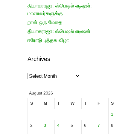
தியாகராஜா: ஸ்பெஷல் எடிஷன்:
மாணவர்களுக்கு
நான் ஒரு மேதை
தியாகராஜா: ஸ்பெஷல் எடிஷன்
ஈரோடு புத்தக விழா
Archives
Archives
August 2026
S
M
T
W
T
F
S
1
2
3
4
5
6
7
8