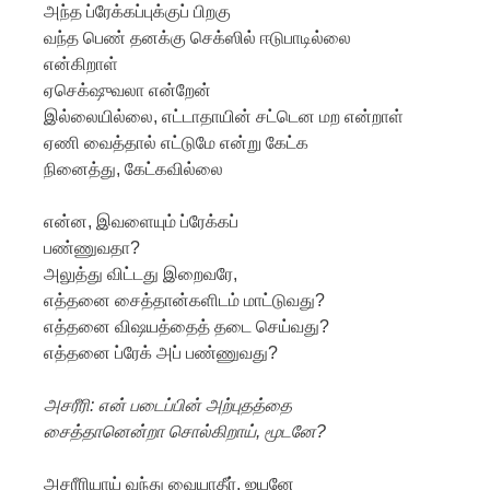
அந்த ப்ரேக்கப்புக்குப் பிறகு
வந்த பெண் தனக்கு செக்ஸில் ஈடுபாடில்லை
என்கிறாள்
ஏசெக்‌ஷுவலா என்றேன்
இல்லையில்லை, எட்டாதாயின் சட்டென மற என்றாள்
ஏணி வைத்தால் எட்டுமே என்று கேட்க
நினைத்து, கேட்கவில்லை
என்ன, இவளையும் ப்ரேக்கப்
பண்ணுவதா?
அலுத்து விட்டது இறைவரே,
எத்தனை சைத்தான்களிடம் மாட்டுவது?
எத்தனை விஷயத்தைத் தடை செய்வது?
எத்தனை ப்ரேக் அப் பண்ணுவது?
அசரீரி: என் படைப்பின் அற்புதத்தை
சைத்தானென்றா சொல்கிறாய், மூடனே?
அசரீரியாய் வந்து வையாதீர், ஐயனே