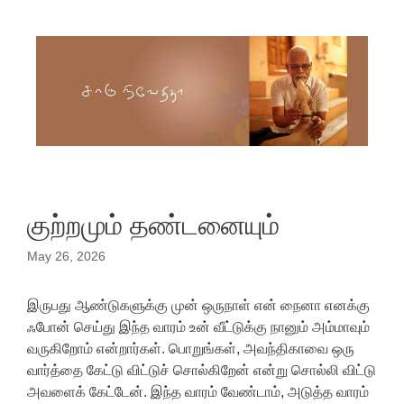
Skip to content
குற்றமும் தண்டனையும்
May 26, 2026
இருபது ஆண்டுகளுக்கு முன் ஒருநாள் என் நைனா எனக்கு
ஃபோன் செய்து இந்த வாரம் உன் வீட்டுக்கு நானும் அம்மாவும்
வருகிறோம் என்றார்கள். பொறுங்கள், அவந்திகாவை ஒரு
வார்த்தை கேட்டு விட்டுச் சொல்கிறேன் என்று சொல்லி விட்டு
அவளைக் கேட்டேன். இந்த வாரம் வேண்டாம், அடுத்த வாரம்