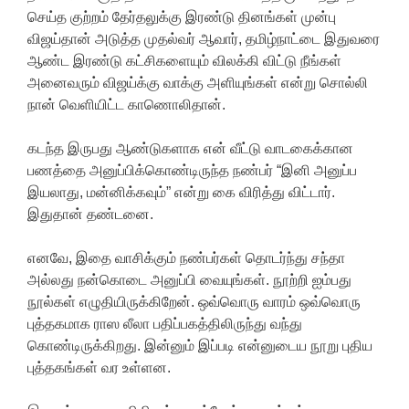
செய்த குற்றம் தேர்தலுக்கு இரண்டு தினங்கள் முன்பு
விஜய்தான் அடுத்த முதல்வர் ஆவார், தமிழ்நாட்டை இதுவரை
ஆண்ட இரண்டு கட்சிகளையும் விலக்கி விட்டு நீங்கள்
அனைவரும் விஜய்க்கு வாக்கு அளியுங்கள் என்று சொல்லி
நான் வெளியிட்ட காணொலிதான்.
கடந்த இருபது ஆண்டுகளாக என் வீட்டு வாடகைக்கான
பணத்தை அனுப்பிக்கொண்டிருந்த நண்பர் “இனி அனுப்ப
இயலாது, மன்னிக்கவும்” என்று கை விரித்து விட்டார்.
இதுதான் தண்டனை.
எனவே, இதை வாசிக்கும் நண்பர்கள் தொடர்ந்து சந்தா
அல்லது நன்கொடை அனுப்பி வையுங்கள். நூற்றி ஐம்பது
நூல்கள் எழுதியிருக்கிறேன். ஒவ்வொரு வாரம் ஒவ்வொரு
புத்தகமாக ராஸ லீலா பதிப்பகத்திலிருந்து வந்து
கொண்டிருக்கிறது. இன்னும் இப்படி என்னுடைய நூறு புதிய
புத்தகங்கள் வர உள்ளன.