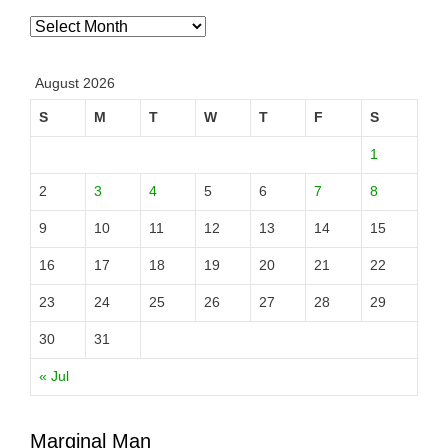
Archives
August 2026
S
M
T
W
T
F
S
1
2
3
4
5
6
7
8
9
10
11
12
13
14
15
16
17
18
19
20
21
22
23
24
25
26
27
28
29
30
31
« Jul
Marginal Man