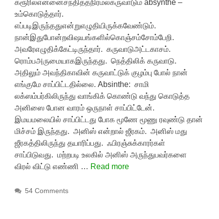
கரூரில்என்னைசந்தித்தநிர்மல்கருவாடும் absynthe –
உம்கொடுத்தார்.
எப்படிஇருந்ததுஎன்றுஎழுதியிருக்கவேண்டும்.
நான்இதுபோன்றவிஷயங்களில்கொஞ்சம்சோம்பேறி.
அவரேஎழுதிக்கேட்டிருந்தார். கருவாடுஅட்டகாசம்.
ரொம்பஅருமையாகஇருந்தது. நெத்திலிக் கருவாடு.
அதிலும் அவந்திகாவின் கருவாட்டுக் குழம்பு போல் நான்
எங்குமே சாப்பிட்டதில்லை. Absinthe: சாமி
லக்ஸம்பர்கிலிருந்து வாங்கிக் கொண்டு வந்து கொடுத்த
அனிஸை போன வாரம் ஒருநாள் சாப்பிட்டேன்.
இமயமலையில் சாப்பிட்டது போக மூணே மூணு ரவுண்டு தான்
மிச்சம் இருந்தது. அனிஸ் என்றால் ஜீரகம். அனிஸ் மது
ஜீரகத்திலிருந்து தயாரிப்பது. ஃபிரஞ்சுக்காரர்கள்
சாப்பிடுவது. மற்றபடி உலகில் அனிஸ் அருந்துபவர்களை
விரல் விட்டு எண்ணி …
Read more
54 Comments