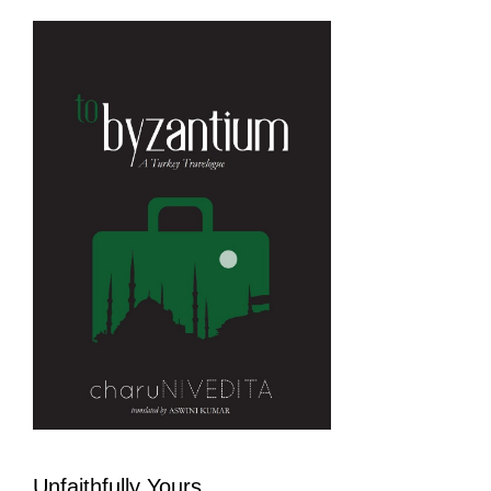
Unfaithfully Yours