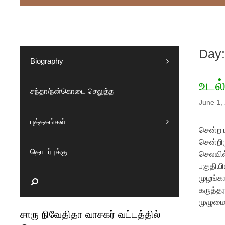
Day:
Biography
உடல
சந்தா/நன்கொடை செலுத்த
June 1,
புத்தகங்கள்
சென்ற 
சென்றிர
தொடர்புக்கு
செலவில
பகுதியி
முழங்க
Search
கருத்தர
முழுமை
சாரு நிவேதிதா வாசகர் வட்டத்தில்