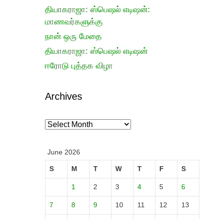
தியாகராஜா: ஸ்பெஷல் எடிஷன்:
மாணவர்களுக்கு
நான் ஒரு மேதை
தியாகராஜா: ஸ்பெஷல் எடிஷன்
ஈரோடு புத்தக விழா
Archives
Archives
June 2026
S
M
T
W
T
F
S
1
2
3
4
5
6
7
8
9
10
11
12
13