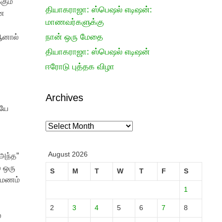
கும்
தியாகராஜா: ஸ்பெஷல் எடிஷன்:
னே
மாணவர்களுக்கு
நான் ஒரு மேதை
 ஆனால்
தியாகராஜா: ஸ்பெஷல் எடிஷன்
ஈரோடு புத்தக விழா
Archives
ையே
Archives
August 2026
”அந்த”
் ஒரு
S
M
T
W
T
F
S
ம்மணம்
1
்
2
3
4
5
6
7
8
ல