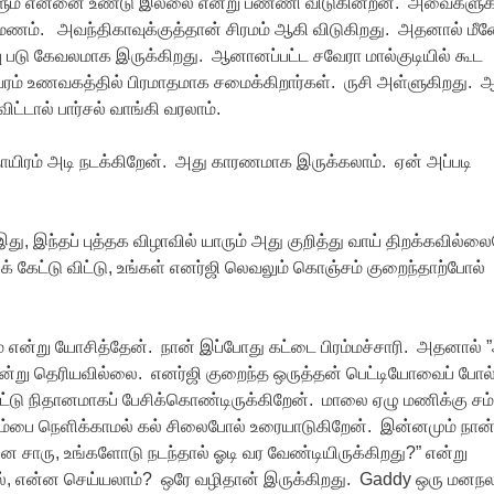
ூனைகளும் என்னை உண்டு இல்லை என்று பண்ணி விடுகின்றன. அவைகளுக்
 மீன் மணம். அவந்திகாவுக்குத்தான் சிரமம் ஆகி விடுகிறது. அதனால் மீ
ழம்பு படு கேவலமாக இருக்கிறது. ஆனானப்பட்ட சவேரா மால்குடியில் கூட
 வைரம் உணவகத்தில் பிரமாதமாக சமைக்கிறார்கள். ருசி அள்ளுகிறது.
்டால் பார்சல் வாங்கி வரலாம்.
யிரம் அடி நடக்கிறேன். அது காரணமாக இருக்கலாம். ஏன் அப்படி
இந்தப் புத்தக விழாவில் யாரும் அது குறித்து வாய் திறக்கவில்ல
றிக் கேட்டு விட்டு, உங்கள் எனர்ஜி லெவலும் கொஞ்சம் குறைந்தாற்போல்
 என்று யோசித்தேன். நான் இப்போது கட்டை பிரம்மச்சாரி. அதனால் 
 என்று தெரியவில்லை. எனர்ஜி குறைந்த ஒருத்தன் பெட்டியோவைப் போல
ிட்டு நிதானமாகப் பேசிக்கொண்டிருக்கிறேன். மாலை ஏழு மணிக்கு ச
டம்பை நெளிக்காமல் கல் சிலைபோல் உரையாடுகிறேன். இன்னமும் நான
 சாரு, உங்களோடு நடந்தால் ஓடி வர வேண்டியிருக்கிறது?” என்று
்றால், என்ன செய்யலாம்? ஒரே வழிதான் இருக்கிறது. Gaddy ஒரு மனந