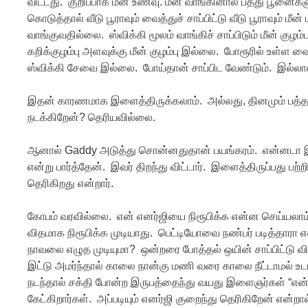
விட்டது. குறிப்பாக மீன் உணவு. மீன் வாங்கினால் பத்து ப
கொடுத்தால் வீடு பூராவும் வைத்துச் சாப்பிட்டு வீடு பூராவும்
வாங்குவதில்லை. ஸ்விக்கி மூலம் வாங்கிச் சாப்பிடும் மீன் கு
கறிக்குழம்பு அளவுக்கு மீன் குழம்பு இல்லை. போரூரில் உள்ள
ஸ்விக்கி சேவை இல்லை. போய்தான் சாப்பிட வேண்டும். இல்லாவிட
இதன் காரணமாக இளைத்திருக்கலாம். அல்லது, தினமும் பத்தா
நடக்கிறேன்? தெரியவில்லை.
ஆனால் Gaddy அடுத்து சொன்னதுதான் பயங்கரம். என்னடா இது, 
என்று பார்த்தேன். இவர் திறந்து விட்டார். இளைத்திருப்பது பற்
தெரிகிறது என்றார்.
கோபம் வரவில்லை. என் எனர்ஜியை நிரூபிக்க என்ன செய்யலாம்
விதமாக நிரூபிக்க முடியாது. பெட்டியோவை நண்பர் படித்தாரா
நாவலை எழுத முடியுமா? ஒன்றரை போத்தல் ஒயின் சாப்பிட்டு வ
இட்டு அமர்ந்தால் காலை நான்கு மணி வரை காலை நீட்டாமல் உ
நடந்தால் சக்தி போன்ற இருபத்தைந்து வயது இளைஞர்கள் “என்ன
கேட்கிறார்கள். அப்படியும் எனர்ஜி குறைந்து தெரிகிறேன் என