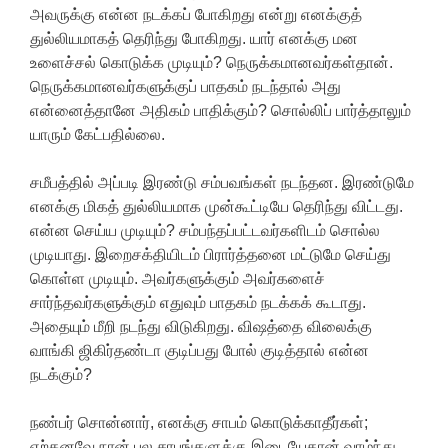
அவருக்கு என்ன நடக்கப் போகிறது என்று எனக்குத்
துல்லியமாகத் தெரிந்து போகிறது. யார் எனக்கு மன
உளைச்சல் கொடுக்க முடியும்? நெருக்கமானவர்கள்தான்.
நெருக்கமானவர்களுக்குப் பாதகம் நடந்தால் அது
என்னைத்தானே அதிகம் பாதிக்கும்? சொல்லிப் பார்த்தாலும்
யாரும் கேட்பதில்லை.
சமீபத்தில் அப்படி இரண்டு சம்பவங்கள் நடந்தன. இரண்டுமே
எனக்கு மிகத் துல்லியமாக முன்கூட்டியே தெரிந்து விட்டது.
என்ன செய்ய முடியும்? சம்பந்தப்பட்டவர்களிடம் சொல்ல
முடியாது. இறைசக்தியிடம் பிரார்த்தனை மட்டுமே செய்து
கொள்ள முடியும். அவர்களுக்கும் அவர்களைச்
சார்ந்தவர்களுக்கும் எதுவும் பாதகம் நடக்கக் கூடாது.
அதையும் மீறி நடந்து விடுகிறது. விஷத்தை விலைக்கு
வாங்கி ஜிகிர்தண்டா குடிப்பது போல் குடித்தால் என்ன
நடக்கும்?
நண்பர் சொன்னார், எனக்கு சாபம் கொடுக்காதீர்கள்;
ஏற்கனவே நான் பல சாபங்களுக்கு இடையேதான் வாழ்ந்து