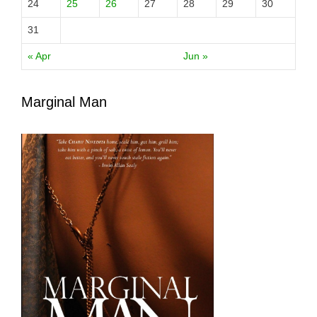
24
25
26
27
28
29
30
31
« Apr
Jun »
Marginal Man