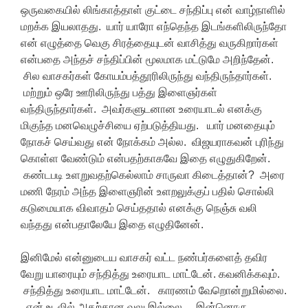
ஒருவகையில் லிங்காத்தாள் குட்டை சந்திப்பு என் வாழ்நாளில்
மறக்க இயலாதது. யார் யாரோ எந்தெந்த இடங்களிலிருந்தோ
என் எழுத்தை வெகு சிரத்தையுடன் வாசித்து வருகிறார்கள்
என்பதை அந்தச் சந்திப்பின் மூலமாக மட்டுமே அறிந்தேன்.
சில வாசகர்கள் கோயம்பத்தூரிலிருந்து வந்திருந்தார்கள்.
மற்றும் ஒரே ஊரிலிருந்து பத்து இளைஞர்கள்
வந்திருந்தார்கள். அவர்களுடனான உரையாடல் எனக்கு
மிகுந்த மனவெழுச்சியை ஏற்படுத்தியது. யார் மனதையும்
நோகச் செய்வது என் நோக்கம் அல்ல. விஜயராகவன் புரிந்து
கொள்ள வேண்டும் என்பதற்காகவே இதை எழுதுகிறேன்.
கண்டபடி உளறுவதற்கெல்லாம் சாருவா கிடைத்தான்? அரை
மணி நேரம் அந்த இளைஞரின் உளறலுக்குப் பதில் சொல்லி
கடுமையாக விவாதம் செய்ததால் எனக்கு நெஞ்சு வலி
வந்தது என்பதாலேயே இதை எழுதினேன்.
இனிமேல் என்னுடைய வாசகர் வட்ட நண்பர்களைத் தவிர
வேறு யாரையும் சந்தித்து உரையாட மாட்டேன். கவனிக்கவும்.
சந்தித்து உரையாட மாட்டேன். காரணம் வேறொன்றுமில்லை.
என் உடலில் அதற்கான வலு இல்லை. இன்னொரு