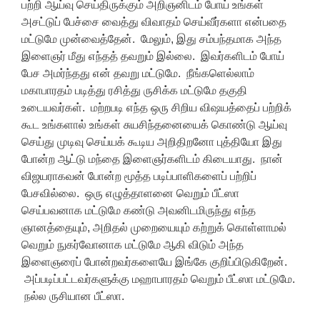
பற்றி ஆய்வு செய்திருக்கும் அறிஞனிடம் போய் உங்கள்
அசட்டுப் பேச்சை வைத்து விவாதம் செய்வீர்களா என்பதை
மட்டுமே முன்வைத்தேன். மேலும், இது சம்பந்தமாக அந்த
இளைஞர் மீது எந்தத் தவறும் இல்லை. இவர்களிடம் போய்
பேச அமர்ந்தது என் தவறு மட்டுமே. நீங்களெல்லாம்
மகாபாரதம் படித்து ரசித்து ருசிக்க மட்டுமே தகுதி
உடையவர்கள். மற்றபடி எந்த ஒரு சிறிய விஷயத்தைப் பற்றிக்
கூட உங்களால் உங்கள் சுயசிந்தனையைக் கொண்டு ஆய்வு
செய்து முடிவு செய்யக் கூடிய அறிதிறனோ புத்தியோ இது
போன்ற ஆட்டு மந்தை இளைஞர்களிடம் கிடையாது. நான்
விஜயராகவன் போன்ற மூத்த படிப்பாளிகளைப் பற்றிப்
பேசவில்லை. ஒரு எழுத்தாளனை வெறும் பீட்ஸா
செய்பவனாக மட்டுமே கண்டு அவனிடமிருந்து எந்த
ஞானத்தையும், அறிதல் முறையையும் கற்றுக் கொள்ளாமல்
வெறும் நுகர்வோனாக மட்டுமே ஆகி விடும் அந்த
இளைஞரைப் போன்றவர்களையே இங்கே குறிப்பிடுகிறேன்.
அப்படிப்பட்டவர்களுக்கு மஹாபாரதம் வெறும் பீட்ஸா மட்டுமே.
நல்ல ருசியான பீட்ஸா.