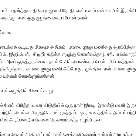
ுமா? எதார்த்தவாதி வெகுஜன விரோதி. என் மனம் என் வாயில் இருக்க
ழகுவதற்கு நான் ஒரு குழந்தையைப் போன்றவன்.
ில்லை.
ிடைக்கக் கூடியது மிகவும் அதிகம். மாலை ஐந்து மணிக்கு ஆரம்பித்தா
ே இருப்பேன். சிறுநீர் கழிக்க எழுந்து கொள்வதோடு சரி. எல்லோரும
பார். அவர் ஒருத்தருக்காக நான் பேசிக்கொண்டிருப்பேன். அப்படித்தான்
்திருந்தார். காலை ஐந்து மணி அப்போது. முந்தின நாள் மாலை ஐந்த
ு வைத்துக் கொள்ளுங்களேன்.
என் எழுத்தில் கிடைக்காது.
ல் போல் விரிந்த பயண விடுதியில் ஒரு நாள் இரவு. இரண்டு மணி இருக
ற்றிச் சொல்லி அழுதுகொண்டிருந்தார். ஒரு காலத்தில் குடும்பம் பற்ற
ின் அடிப்படை) எங்களையெல்லாம் தட்டி எழுப்பியவர்.
்கு ஏதேனும் ஆகி விட்டால் நான் செத்துவிடுவேன் என்றார் அறிஞர். 