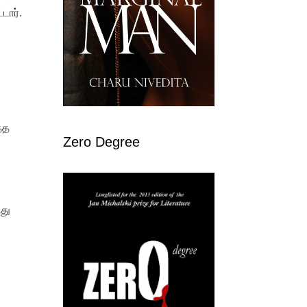
்டார்.
்த
Zero Degree
து