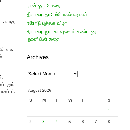
டே
நான் ஒரு மேதை
தியாகராஜா: ஸ்பெஷல் எடிஷன்
. கடந்த
ஈரோடு புத்தக விழா
தியாகராஜா: கடவுளைக் கண்ட ஓர்
ஞானியின் கதை
தில்லை.
்
Archives
Archives
ன்.
ண்டதும்
August 2026
 நண்பர்,
S
M
T
W
T
F
S
1
2
3
4
5
6
7
8