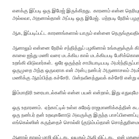
எனக்கு இப்படி ஒரு இமேஜ் இருக்கிறது. காரணம் என்ன தெரிய
அல்லவா, அதனால்தான் அப்படி ஒரு இமேஜ். மற்றபடி நேரில் ப
ஆக, இப்படிப்பட்ட காரணங்களால் யாரும் என்னை நெருங்குவத
ஆனாலும் என்னை நேரில் சந்தித்துப் பழகினால் உங்களுக்குக் க
காலை ஐந்து மணி வரை மடக்கிய கால் மடக்கியபடி பேசிக்கொண்ட
உறங்கி விடுவார்கள். ஒரே ஒருத்தர் சாமியாடியபடி அமர்ந்திருப்
ஒருமுறை அந்த ஒருவராக என் அன்பு நண்பர் அருணாசலம் அமர்ந
மணிக்கு ஆரம்பித்த கச்சேரி. பின்நவீனத்துவக் கச்சேரி என்ற
இம்மாதிரி உரையாடல்களில் என்ன பயன் என்றால், இது எதுவுமே 
ஒரு உதாரணம். ஏற்காட்டில் உள்ள சுரேஷ் ராஜமாணிக்கத்தின் கட
ஒரு நண்பர் தன் உறவுகளோடு அவருக்கு இருந்த பாசப்பிணைப்பு ப
எங்கெல்ஸின் கருத்தைச் சொல்லி (குடும்பம்தான் சொத்துரிமைய
ஆனால் காலம் மாறி விட்டது. வயதும் ஆகி விட்டது. என் மகனுக