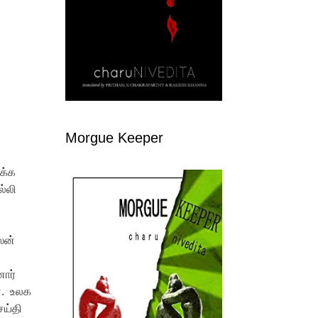
Morgue Keeper
க்க
ல்லி
ஸன்
னார்
ள். உலக
ெய்தி