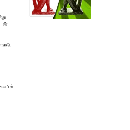
்று
நீர்
ாநாடு.
ாலையில்